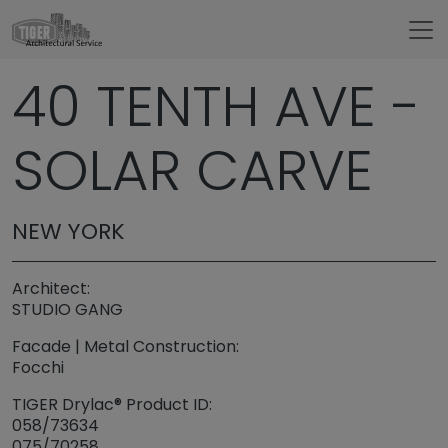
Untermenü öffnen für „www.tigerarchitectural.c
40 TENTH AVE -
Referenzen
SOLAR CARVE
NEW YORK
Architect:
STUDIO GANG
Facade | Metal Construction:
Focchi
TIGER Drylac® Product ID:
058/73634
075/70258