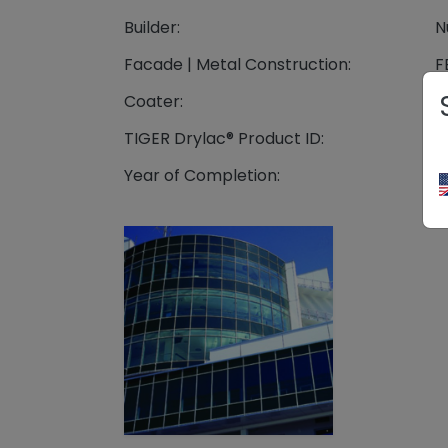
Builder:
N
Facade | Metal Construction:
F
Coater:
M
TIGER Drylac® Product ID:
2
Year of Completion:
2