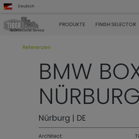
Deutsch
PRODUKTE
FINISH SELECTOR
Untermenü öffnen für „www.tigerarchitectural.c
Referenzen
BMW BOX
NÜRBURG
Nürburg | DE
Architect:
T