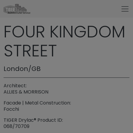
Untermenü öffnen für „www.tigerarchitectural.c
FOUR KINGDOM
Referenzen
STREET
London/GB
Architect:
ALLIES & MORRISON
Facade | Metal Construction:
Focchi
TIGER Drylac® Product ID:
068/70709