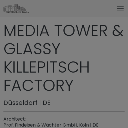
Untermenü öffnen für „www.tigerarchitectural.c
MEDIA TOWER &
Referenzen
GLASSY
KILLEPITSCH
FACTORY
Düsseldorf | DE
Architect:
Prof. Findeisen & Wächter GmbH, Köln | DE