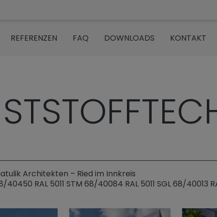
REFERENZEN
FAQ
DOWNLOADS
KONTAKT
om“
STSTOFFTEC
atulik Architekten – Ried im Innkreis
8/40450 RAL 5011 STM 68/40084 RAL 5011 SGL 68/40013 R