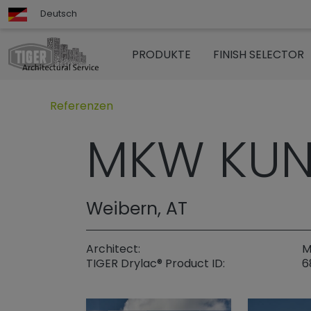
Deutsch
PRODUKTE
FINISH SELECTOR
Untermenü öffnen für „www.tigerarchitectural.c
Referenzen
MKW KUN
Weibern, AT
Architect:
M
TIGER Drylac® Product ID:
6