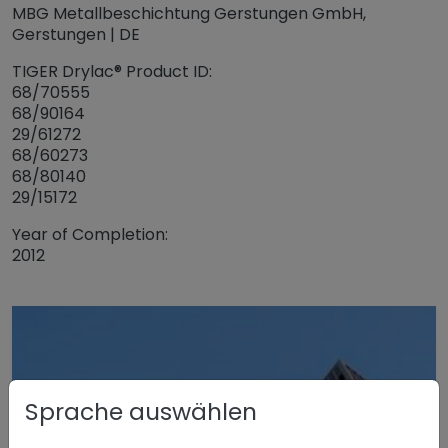
MBG Metallbeschichtung Gerstungen GmbH,
Gerstungen | DE
TIGER Drylac® Product ID:
68/70555
68/90164
29/61272
68/60273
68/80140
29/15172
Year of Completion:
2012
Sprache auswählen