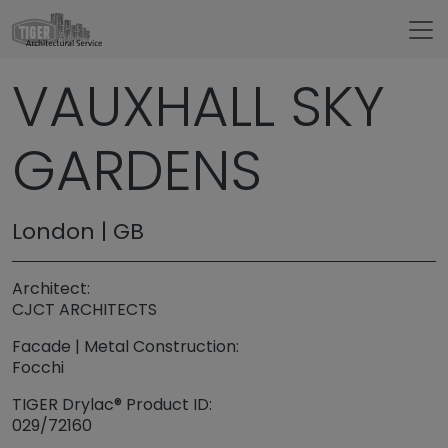
Untermenü öffnen für „www.tigerarchitectural.c
VAUXHALL SKY
Referenzen
GARDENS
London | GB
Architect:
CJCT ARCHITECTS
Facade | Metal Construction:
Focchi
TIGER Drylac® Product ID:
029/72160